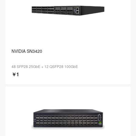
NVIDIA SN3420
48 SFP28 25GbE + 12 QSFP28 100GbE
￥1