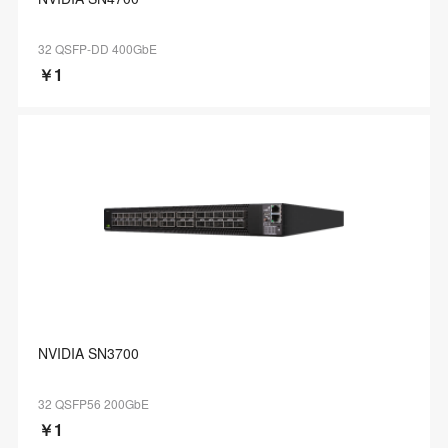
32 QSFP-DD 400GbE
￥1
NVIDIA SN3700
32 QSFP56 200GbE
￥1