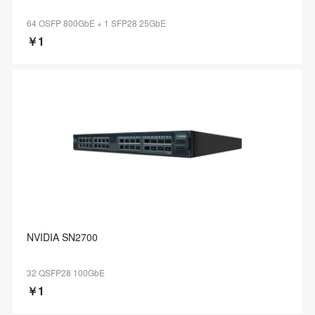
64 OSFP 800GbE + 1 SFP28 25GbE
￥1
NVIDIA SN2700
32 QSFP28 100GbE
￥1