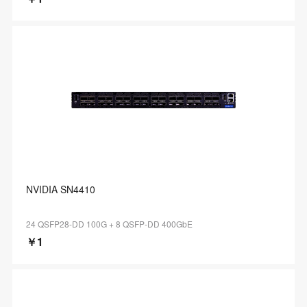
NVIDIA SN4410
24 QSFP28-DD 100G + 8 QSFP-DD 400GbE
￥1